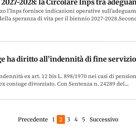
i 2027-2028: la Circolare Inps tra adegu
zo l’Inps fornisce indicazioni operative sull’adeguam
della speranza di vita per il biennio 2027-2028.Secon
e ha diritto all’indennità di fine serviz
’indennità ex art. 12 bis L. 898/1970 nei casi di pens
l’ex coniuge divorziato. Con Sentenza n. 24289 del...
Precedente
1
2
3
4
5
Successivo