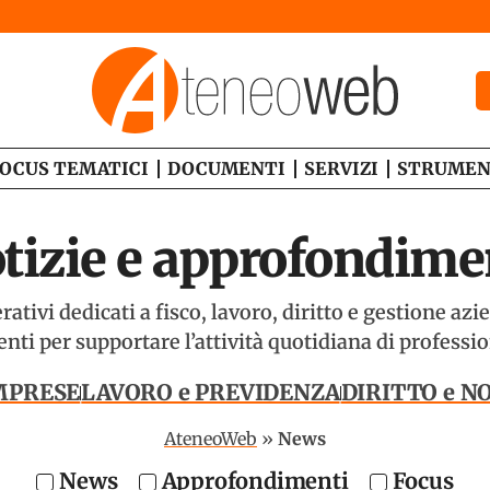
OCUS TEMATICI
DOCUMENTI
SERVIZI
STRUMEN
tizie e approfondime
tivi dedicati a fisco, lavoro, diritto e gestione az
ti per supportare l’attività quotidiana di professio
IMPRESE
LAVORO e PREVIDENZA
DIRITTO e 
AteneoWeb
»
News
News
Approfondimenti
Focus