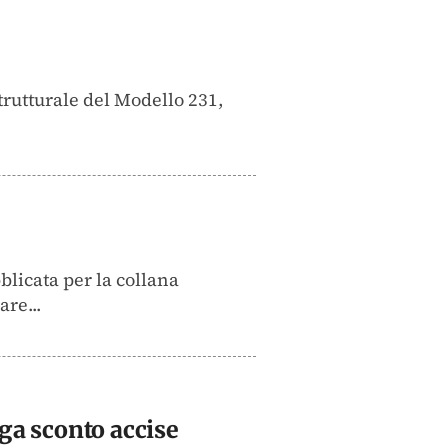
trutturale del Modello 231,
bblicata per la collana
re...
oga sconto accise