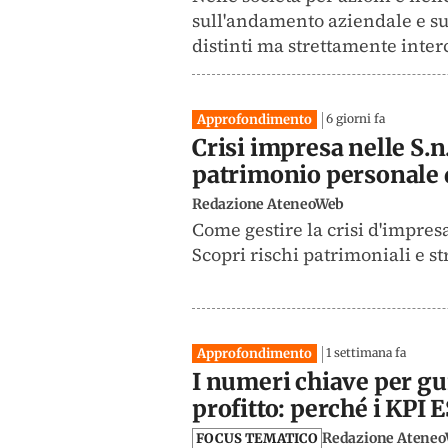
sull'andamento aziendale e sul
distinti ma strettamente interc
Approfondimento
6 giorni fa
Crisi impresa nelle S.n.
patrimonio personale d
Redazione AteneoWeb
Come gestire la crisi d'impresa
Scopri rischi patrimoniali e str
Approfondimento
1 settimana fa
I numeri chiave per gu
profitto: perché i KPI
Redazione Atene
FOCUS TEMATICO