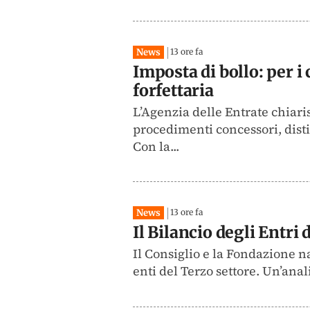
News
13 ore fa
Imposta di bollo: per i
forfettaria
L’Agenzia delle Entrate chiarisc
procedimenti concessori, dist
Con la...
News
13 ore fa
Il Bilancio degli Entri
Il Consiglio e la Fondazione n
enti del Terzo settore. Un’anal