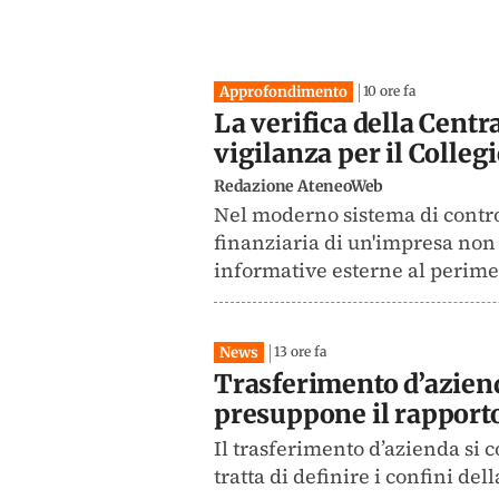
Approfondimento
10 ore fa
La verifica della Centr
vigilanza per il Colleg
Redazione AteneoWeb
Nel moderno sistema di control
finanziaria di un'impresa non 
informative esterne al perimet
News
13 ore fa
Trasferimento d’azienda
presuppone il rapporto
Il trasferimento d’azienda si 
tratta di definire i confini del