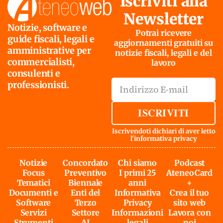
Iscriviti alla
Newsletter
Notizie, software e
Potrai ricevere
guide fiscali, legali e
aggiornamenti gratuiti su
amministrative per
notizie fiscali, legali e del
commercialisti,
lavoro
consulenti e
professionisti.
ISCRIVITI
Iscrivendoti dichiari di aver letto
l'
informativa privacy
Notizie
Concordato
Chi siamo
Podcast
Focus
Preventivo
I primi 25
AteneoCard
Tematici
Biennale
anni
+
Documenti e
Enti del
Informativa
Crea il tuo
Software
Terzo
Privacy
sito web
Servizi
Settore
Informazioni
Lavora con
Strumenti
AI
legali
noi