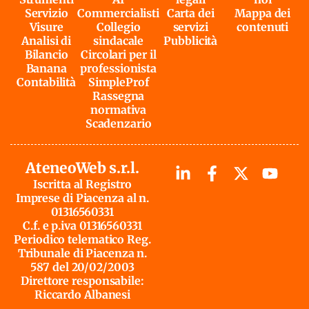
Servizio
Commercialisti
Carta dei
Mappa dei
Visure
Collegio
servizi
contenuti
Analisi di
sindacale
Pubblicità
Bilancio
Circolari per il
Banana
professionista
Contabilità
SimpleProf
Rassegna
normativa
Scadenzario
AteneoWeb s.r.l.
Iscritta al Registro
Imprese di Piacenza al n.
01316560331
C.f. e p.iva 01316560331
Periodico telematico Reg.
Tribunale di Piacenza n.
587 del 20/02/2003
Direttore responsabile:
Riccardo Albanesi