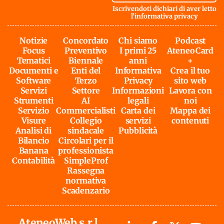
Iscrivendoti dichiari di aver letto
l'
informativa privacy
Notizie
Concordato
Chi siamo
Podcast
Focus
Preventivo
I primi 25
AteneoCard
Tematici
Biennale
anni
+
Documenti e
Enti del
Informativa
Crea il tuo
Software
Terzo
Privacy
sito web
Servizi
Settore
Informazioni
Lavora con
Strumenti
AI
legali
noi
Servizio
Commercialisti
Carta dei
Mappa dei
Visure
Collegio
servizi
contenuti
Analisi di
sindacale
Pubblicità
Bilancio
Circolari per il
Banana
professionista
Contabilità
SimpleProf
Rassegna
normativa
Scadenzario
AteneoWeb s.r.l.