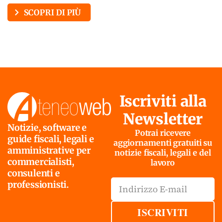
SCOPRI DI PIÙ
Iscriviti alla
Newsletter
Notizie, software e
Potrai ricevere
guide fiscali, legali e
aggiornamenti gratuiti su
amministrative per
notizie fiscali, legali e del
commercialisti,
lavoro
consulenti e
professionisti.
ISCRIVITI