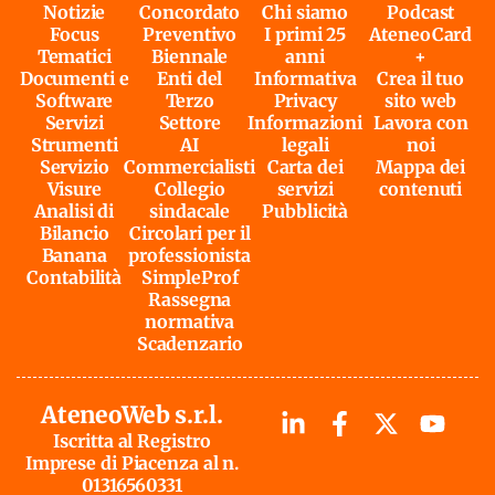
Notizie
Concordato
Chi siamo
Podcast
Focus
Preventivo
I primi 25
AteneoCard
Tematici
Biennale
anni
+
Documenti e
Enti del
Informativa
Crea il tuo
Software
Terzo
Privacy
sito web
Servizi
Settore
Informazioni
Lavora con
Strumenti
AI
legali
noi
Servizio
Commercialisti
Carta dei
Mappa dei
Visure
Collegio
servizi
contenuti
Analisi di
sindacale
Pubblicità
Bilancio
Circolari per il
Banana
professionista
Contabilità
SimpleProf
Rassegna
normativa
Scadenzario
AteneoWeb s.r.l.
Iscritta al Registro
Imprese di Piacenza al n.
01316560331