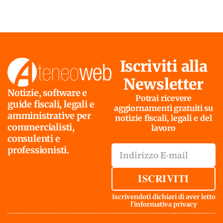
Iscriviti alla
Newsletter
Notizie, software e
Potrai ricevere
guide fiscali, legali e
aggiornamenti gratuiti su
amministrative per
notizie fiscali, legali e del
commercialisti,
lavoro
consulenti e
professionisti.
ISCRIVITI
Iscrivendoti dichiari di aver letto
l'
informativa privacy