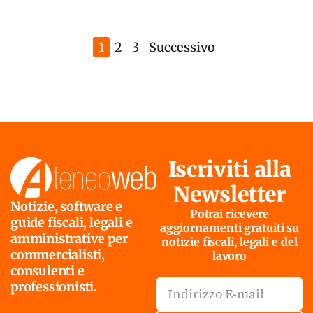
1
2
3
Successivo
Iscriviti alla
Newsletter
Notizie, software e
Potrai ricevere
guide fiscali, legali e
aggiornamenti gratuiti su
amministrative per
notizie fiscali, legali e del
commercialisti,
lavoro
consulenti e
professionisti.