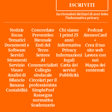
ISCRIVITI
Iscrivendoti dichiari di aver letto
l'
informativa privacy
Notizie
Concordato
Chi siamo
Podcast
Focus
Preventivo
I primi 25
AteneoCard
Tematici
Biennale
anni
+
Documenti e
Enti del
Informativa
Crea il tuo
Software
Terzo
Privacy
sito web
Servizi
Settore
Informazioni
Lavora con
Strumenti
AI
legali
noi
Servizio
Commercialisti
Carta dei
Mappa dei
Visure
Collegio
servizi
contenuti
Analisi di
sindacale
Pubblicità
Bilancio
Circolari per il
Banana
professionista
Contabilità
SimpleProf
Rassegna
normativa
Scadenzario