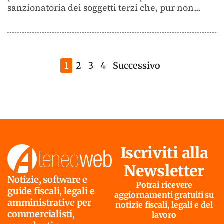
sanzionatoria dei soggetti terzi che, pur non...
1
2
3
4
Successivo
Iscriviti alla
Newsletter
Notizie, software e
Potrai ricevere
guide fiscali, legali e
aggiornamenti gratuiti su
amministrative per
notizie fiscali, legali e del
commercialisti,
lavoro