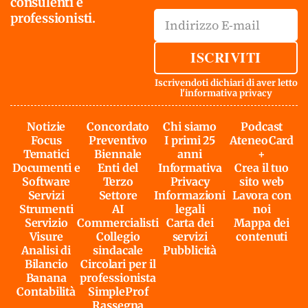
consulenti e
professionisti.
ISCRIVITI
Iscrivendoti dichiari di aver letto
l'
informativa privacy
Notizie
Concordato
Chi siamo
Podcast
Focus
Preventivo
I primi 25
AteneoCard
Tematici
Biennale
anni
+
Documenti e
Enti del
Informativa
Crea il tuo
Software
Terzo
Privacy
sito web
Servizi
Settore
Informazioni
Lavora con
Strumenti
AI
legali
noi
Servizio
Commercialisti
Carta dei
Mappa dei
Visure
Collegio
servizi
contenuti
Analisi di
sindacale
Pubblicità
Bilancio
Circolari per il
Banana
professionista
Contabilità
SimpleProf
Rassegna