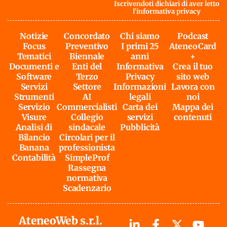
Iscrivendoti dichiari di aver letto
l'
informativa privacy
Notizie
Concordato
Chi siamo
Podcast
Focus
Preventivo
I primi 25
AteneoCard
Tematici
Biennale
anni
+
Documenti e
Enti del
Informativa
Crea il tuo
Software
Terzo
Privacy
sito web
Servizi
Settore
Informazioni
Lavora con
Strumenti
AI
legali
noi
Servizio
Commercialisti
Carta dei
Mappa dei
Visure
Collegio
servizi
contenuti
Analisi di
sindacale
Pubblicità
Bilancio
Circolari per il
Banana
professionista
Contabilità
SimpleProf
Rassegna
normativa
Scadenzario
AteneoWeb s.r.l.