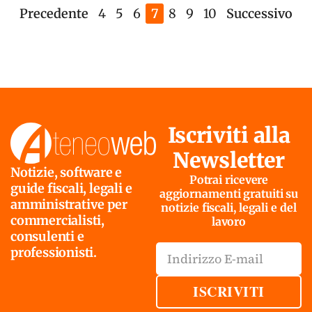
Precedente
4
5
6
7
8
9
10
Successivo
Iscriviti alla
Newsletter
Notizie, software e
Potrai ricevere
guide fiscali, legali e
aggiornamenti gratuiti su
amministrative per
notizie fiscali, legali e del
commercialisti,
lavoro
consulenti e
professionisti.
ISCRIVITI