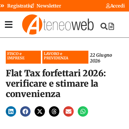
Registrati
Newsletter
Accedi
FISCO e
LAVORO e
22 Giugno
IMPRESE
PREVIDENZA
2026
Flat Tax forfettari 2026:
verificare e stimare la
convenienza