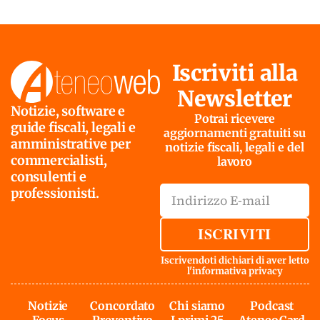
Iscriviti alla
Newsletter
Notizie, software e
Potrai ricevere
guide fiscali, legali e
aggiornamenti gratuiti su
amministrative per
notizie fiscali, legali e del
commercialisti,
lavoro
consulenti e
professionisti.
ISCRIVITI
Iscrivendoti dichiari di aver letto
l'
informativa privacy
Notizie
Concordato
Chi siamo
Podcast
Focus
Preventivo
I primi 25
AteneoCard