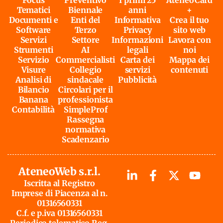
Tematici
Biennale
anni
+
Documenti e
Enti del
Informativa
Crea il tuo
Software
Terzo
Privacy
sito web
Servizi
Settore
Informazioni
Lavora con
Strumenti
AI
legali
noi
Servizio
Commercialisti
Carta dei
Mappa dei
Visure
Collegio
servizi
contenuti
Analisi di
sindacale
Pubblicità
Bilancio
Circolari per il
Banana
professionista
Contabilità
SimpleProf
Rassegna
normativa
Scadenzario
AteneoWeb s.r.l.
Iscritta al Registro
Imprese di Piacenza al n.
01316560331
C.f. e p.iva 01316560331
Periodico telematico Reg.