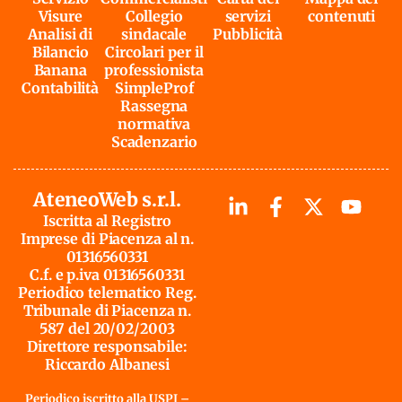
Visure
Collegio
servizi
contenuti
Analisi di
sindacale
Pubblicità
Bilancio
Circolari per il
Banana
professionista
Contabilità
SimpleProf
Rassegna
normativa
Scadenzario
AteneoWeb s.r.l.
Iscritta al Registro
Imprese di Piacenza al n.
01316560331
C.f. e p.iva 01316560331
Periodico telematico Reg.
Tribunale di Piacenza n.
587 del 20/02/2003
Direttore responsabile:
Riccardo Albanesi
Periodico iscritto alla USPI –