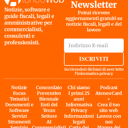
Newsletter
Notizie, software e
Potrai ricevere
guide fiscali, legali e
aggiornamenti gratuiti su
amministrative per
notizie fiscali, legali e del
commercialisti,
lavoro
consulenti e
professionisti.
ISCRIVITI
Iscrivendoti dichiari di aver letto
l'
informativa privacy
Notizie
Concordato
Chi siamo
Podcast
Focus
Preventivo
I primi 25
AteneoCard
Tematici
Biennale
anni
+
Documenti e
Enti del
Informativa
Crea il tuo
Software
Terzo
Privacy
sito web
Servizi
Settore
Informazioni
Lavora con
Strumenti
AI
legali
noi
Servizio
Commercialisti
Carta dei
Mappa dei