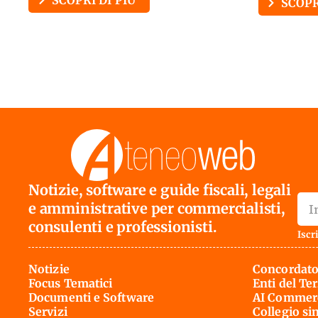
SCOPRI DI PIÙ
SCOPR
Notizie, software e guide fiscali, legali
e amministrative per commercialisti,
consulenti e professionisti.
Iscri
Notizie
Concordato
Focus Tematici
Enti del Te
Documenti e Software
AI Commerc
Servizi
Collegio si