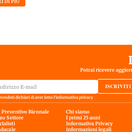
I DI PIÙ
Potrai ricevere aggiorn
ISCRIVITI
vendoti dichiari di aver letto l'
informativa privacy
 Preventivo Biennale
Chi siamo
rzo Settore
I primi 25 anni
ialisti
Informativa Privacy
ndacale
Informazioni legali