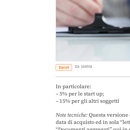
ID: 249551
Excel
In particolare:
– 5% per le start up;
– 15% per gli altri soggetti
Note tecniche:
Questa versione 
data di acquisto ed in sola “le
“Documenti aggregati” qui in 