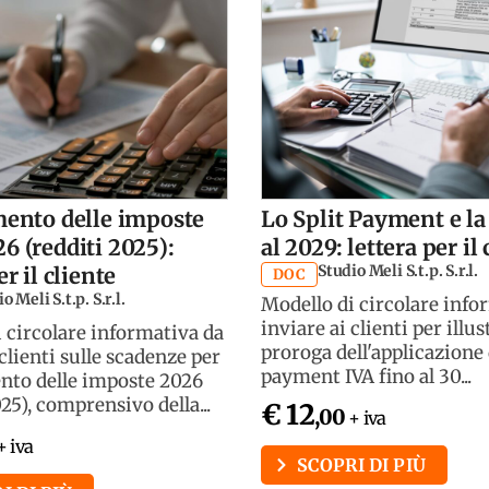
mento delle imposte
Lo Split Payment e la
6 (redditi 2025):
al 2029: lettera per il 
Studio Meli S.t.p. S.r.l.
er il cliente
DOC
o Meli S.t.p. S.r.l.
Modello di circolare info
inviare ai clienti per illus
 circolare informativa da
proroga dell'applicazione 
 clienti sulle scadenze per
payment IVA fino al 30...
nto delle imposte 2026
025), comprensivo della...
€ 12
,00
+ iva
+ iva
SCOPRI DI PIÙ