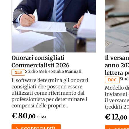
Onorari consigliati
Il versa
Commercialisti 2026
anno 202
Studio Meli e Studio Manuali
lettera p
XLS
Studi
Il software determina gli onorari
DOC
consigliati che possono essere
Modello di
utilizzati come riferimento dal
inviare ai
professionista per determinare i
il versame
compensi delle proprie...
(redditi 2
€ 80
€ 12
,00
+ iva
,00