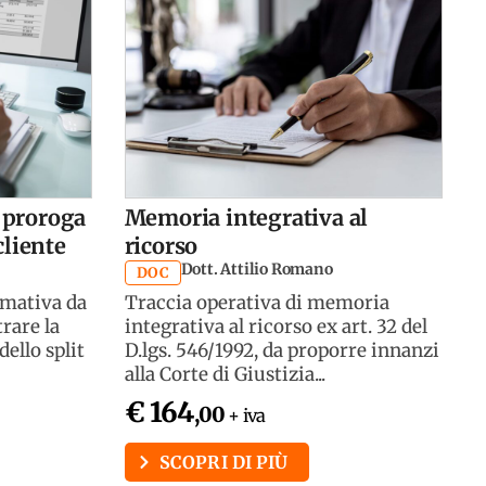
 proroga
Memoria integrativa al
cliente
ricorso
Dott. Attilio Romano
DOC
rmativa da
Traccia operativa di memoria
trare la
integrativa al ricorso ex art. 32 del
dello split
D.lgs. 546/1992, da proporre innanzi
alla Corte di Giustizia...
€ 164
,00
+ iva
SCOPRI DI PIÙ