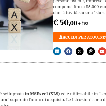
persone fisiche, imprese o 
compensi fino a 85.000 eu
che l’attività sia una "star
€ 50
,00
+ iva
ACCEDI PER ACQUIST
è sviluppata
in MSExcel (XLS)
ed è utilizzabile in “sc
ttura” superato l’anno di acquisto. Le Istruzioni sono 
calce.