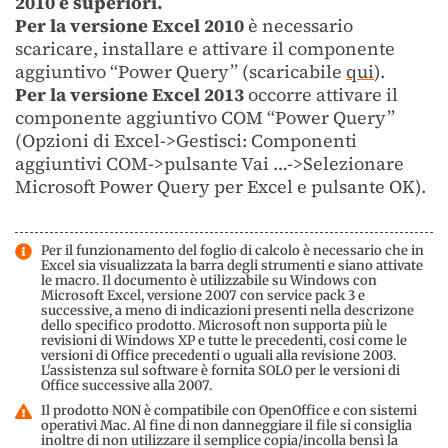
2010 e superiori.
Per la versione Excel 2010
è necessario
scaricare, installare e attivare il componente
aggiuntivo “Power Query” (scaricabile
qui
).
Per la versione Excel 2013
occorre attivare il
componente aggiuntivo COM “Power Query”
(Opzioni di Excel->Gestisci: Componenti
aggiuntivi COM->pulsante Vai …->Selezionare
Microsoft Power Query per Excel e pulsante OK).
Per il funzionamento del foglio di calcolo è necessario che in
Excel sia visualizzata la barra degli strumenti e siano attivate
le macro. Il documento è utilizzabile su Windows con
Microsoft Excel, versione 2007 con service pack 3 e
successive, a meno di indicazioni presenti nella descrizone
dello specifico prodotto. Microsoft non supporta più le
revisioni di Windows XP e tutte le precedenti, cosi come le
versioni di Office precedenti o uguali alla revisione 2003.
L'assistenza sul software è fornita SOLO per le versioni di
Office successive alla 2007.
Il prodotto NON è compatibile con OpenOffice e con sistemi
operativi Mac. Al fine di non danneggiare il file si consiglia
inoltre di non utilizzare il semplice copia/incolla bensì la