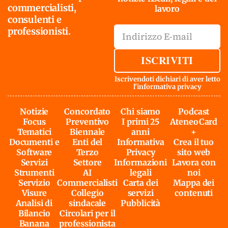
commercialisti,
lavoro
consulenti e
professionisti.
ISCRIVITI
Iscrivendoti dichiari di aver letto
l'
informativa privacy
Notizie
Concordato
Chi siamo
Podcast
Focus
Preventivo
I primi 25
AteneoCard
Tematici
Biennale
anni
+
Documenti e
Enti del
Informativa
Crea il tuo
Software
Terzo
Privacy
sito web
Servizi
Settore
Informazioni
Lavora con
Strumenti
AI
legali
noi
Servizio
Commercialisti
Carta dei
Mappa dei
Visure
Collegio
servizi
contenuti
Analisi di
sindacale
Pubblicità
Bilancio
Circolari per il
Banana
professionista