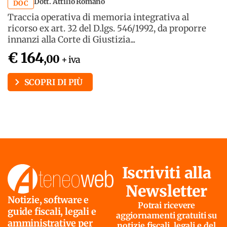
Dott. Attilio Romano
DOC
Traccia operativa di memoria integrativa al
ricorso ex art. 32 del D.lgs. 546/1992, da proporre
innanzi alla Corte di Giustizia...
€ 164
,00
+ iva
SCOPRI DI PIÙ
Iscriviti alla
Newsletter
Notizie, software e
Potrai ricevere
guide fiscali, legali e
aggiornamenti gratuiti su
amministrative per
notizie fiscali, legali e del