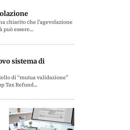
volazione
 ha chiarito che l’agevolazione
à può essere...
ovo sistema di
dello di “mutua validazione”
pp Tax Refund...