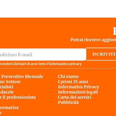
Potrai ricevere aggiorn
ISCRIVITI
vendoti dichiari di aver letto l'
informativa privacy
 Preventivo Biennale
Chi siamo
rzo Settore
I primi 25 anni
ialisti
Informativa Privacy
ndacale
Informazioni legali
r il professionista
Carta dei servizi
Pubblicità
ormativa
o