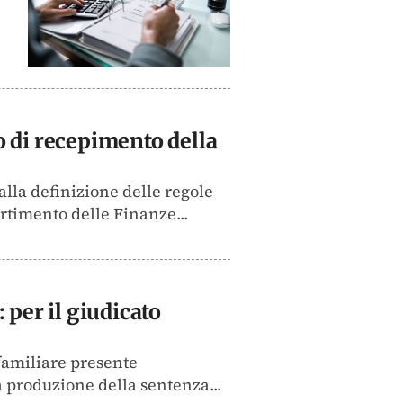
to di recepimento della
lla definizione delle regole
rtimento delle Finanze...
 per il giudicato
 familiare presente
a produzione della sentenza...