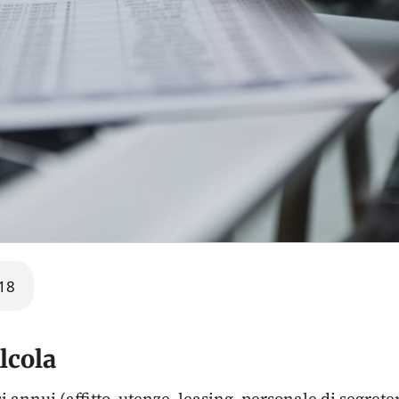
18
lcola
ssi annui (affitto, utenze, leasing, personale di segrete