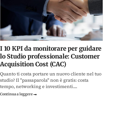
I 10 KPI da monitorare per guidare
I
lo Studio professionale: Customer
l
Acquisition Cost (CAC)
p
Quanto ti costa portare un nuovo cliente nel tuo
Qu
studio? Il "passaparola" non è gratis: costa
co
tempo, networking e investimenti....
ge
st
Continua a leggere
Co