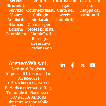
Servizi
Settore
Informazioni
Lavora con
Strumenti
AI
legali
noi
Servizio
Commercialisti
Carta dei
Mappa dei
Visure
Collegio
servizi
contenuti
Analisi di
sindacale
Pubblicità
Bilancio
Circolari per il
Banana
professionista
Contabilità
SimpleProf
Rassegna
normativa
Scadenzario
AteneoWeb s.r.l.
Iscritta al Registro
Imprese di Piacenza al n.
01316560331
C.f. e p.iva 01316560331
Periodico telematico Reg.
Tribunale di Piacenza n.
587 del 20/02/2003
Direttore responsabile: