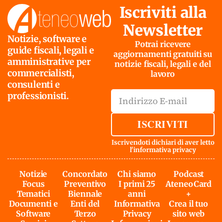
Iscriviti alla
Newsletter
Notizie, software e
Potrai ricevere
guide fiscali, legali e
aggiornamenti gratuiti su
amministrative per
notizie fiscali, legali e del
commercialisti,
lavoro
consulenti e
professionisti.
ISCRIVITI
Iscrivendoti dichiari di aver letto
l'
informativa privacy
Notizie
Concordato
Chi siamo
Podcast
Focus
Preventivo
I primi 25
AteneoCard
Tematici
Biennale
anni
+
Documenti e
Enti del
Informativa
Crea il tuo
Software
Terzo
Privacy
sito web