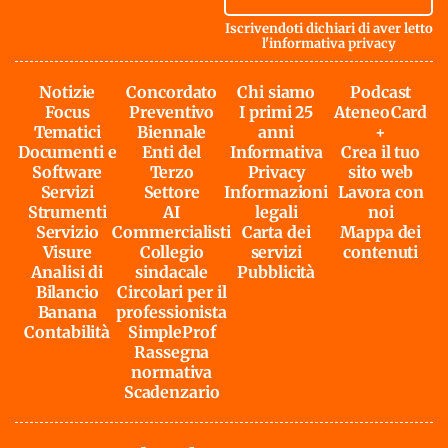
Iscrivendoti dichiari di aver letto
l'
informativa privacy
Notizie
Concordato
Chi siamo
Podcast
Focus
Preventivo
I primi 25
AteneoCard
Tematici
Biennale
anni
+
Documenti e
Enti del
Informativa
Crea il tuo
Software
Terzo
Privacy
sito web
Servizi
Settore
Informazioni
Lavora con
Strumenti
AI
legali
noi
Servizio
Commercialisti
Carta dei
Mappa dei
Visure
Collegio
servizi
contenuti
Analisi di
sindacale
Pubblicità
Bilancio
Circolari per il
Banana
professionista
Contabilità
SimpleProf
Rassegna
normativa
Scadenzario