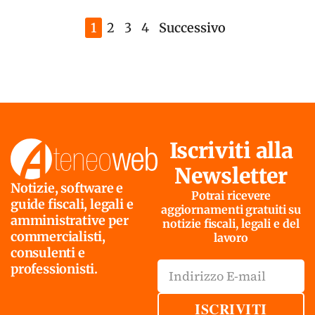
1
2
3
4
Successivo
Iscriviti alla
Newsletter
Notizie, software e
Potrai ricevere
guide fiscali, legali e
aggiornamenti gratuiti su
amministrative per
notizie fiscali, legali e del
commercialisti,
lavoro
consulenti e
professionisti.
ISCRIVITI