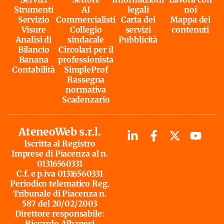
Strumenti
AI
legali
noi
Servizio
Commercialisti
Carta dei
Mappa dei
Visure
Collegio
servizi
contenuti
Analisi di
sindacale
Pubblicità
Bilancio
Circolari per il
Banana
professionista
Contabilità
SimpleProf
Rassegna
normativa
Scadenzario
AteneoWeb s.r.l.
Iscritta al Registro
Imprese di Piacenza al n.
01316560331
C.f. e p.iva 01316560331
Periodico telematico Reg.
Tribunale di Piacenza n.
587 del 20/02/2003
Direttore responsabile:
Riccardo Albanesi