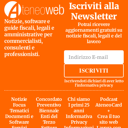
Iscriviti alla
Newsletter
Notizie, software e
Potrai ricevere
guide fiscali, legali e
aggiornamenti gratuiti su
amministrative per
notizie fiscali, legali e del
commercialisti,
lavoro
consulenti e
professionisti.
ISCRIVITI
Iscrivendoti dichiari di aver letto
l'
informativa privacy
Notizie
Concordato
Chi siamo
Podcast
Focus
Preventivo
I primi 25
AteneoCard
Tematici
Biennale
anni
+
Documenti e
Enti del
Informativa
Crea il tuo
Software
Terzo
Privacy
sito web
Servizi
Settore
Informazioni
Lavora con