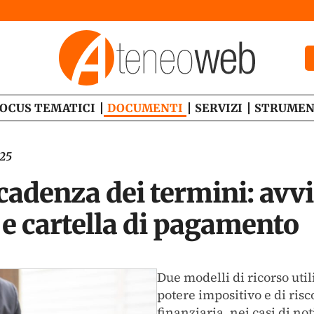
OCUS TEMATICI
DOCUMENTI
SERVIZI
STRUMEN
025
cadenza dei termini: avvi
e cartella di pagamento
Due modelli di ricorso uti
potere impositivo e di ris
finanziaria, nei casi di not