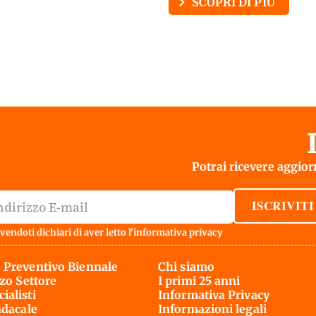
SCOPRI DI PIÙ
Potrai ricevere aggiorn
ISCRIVITI
vendoti dichiari di aver letto l'
informativa privacy
 Preventivo Biennale
Chi siamo
rzo Settore
I primi 25 anni
ialisti
Informativa Privacy
ndacale
Informazioni legali