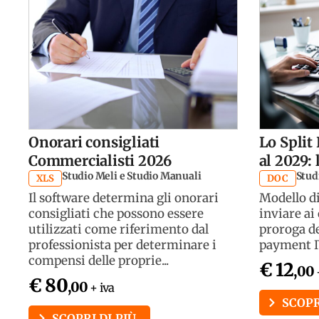
Onorari consigliati
Lo Split
Commercialisti 2026
al 2029: 
Studio Meli e Studio Manuali
Studi
XLS
DOC
Il software determina gli onorari
Modello di
consigliati che possono essere
inviare ai 
utilizzati come riferimento dal
proroga de
professionista per determinare i
payment IV
compensi delle proprie...
€ 12
,00
€ 80
,00
+ iva
SCOPR
SCOPRI DI PIÙ