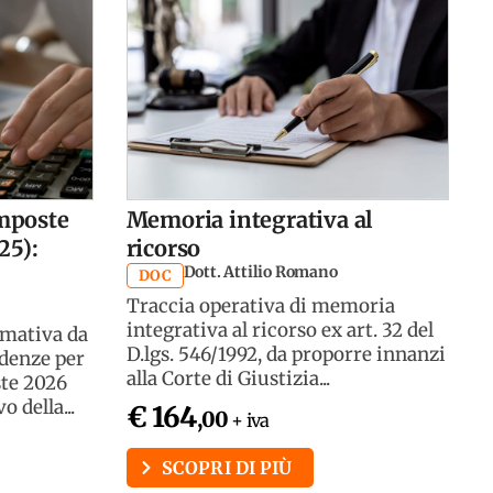
imposte
Memoria integrativa al
25):
ricorso
Dott. Attilio Romano
DOC
Traccia operativa di memoria
integrativa al ricorso ex art. 32 del
rmativa da
D.lgs. 546/1992, da proporre innanzi
adenze per
alla Corte di Giustizia...
ste 2026
 della...
€ 164
,00
+ iva
SCOPRI DI PIÙ