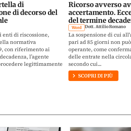
tella di
Ricorso avverso av
ne di decorso del
accertamento. Ecce
ale
del termine decade
Dott. Attilio Romano
Word
 enti di riscossione,
La sospensione di cui all'
della normativa
pari ad 85 giorni non può
, con riferimento ai
operante, come confermat
 decadenza, l’agente
delle entrate nella circol
 procedere legittimamente
secondo cui...
SCOPRI DI PIÙ