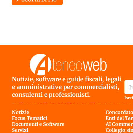
Notizie, software e guide fiscali, legali
e amministrative per commercialisti,
consulenti e professionisti.
Iscri
Notizie
Concordato
Focus Tematici
Enti del Te
Documenti e Software
AI Commerc
Servizi
Collegio si