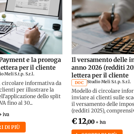
 Payment e la proroga
Il versamento delle 
lettera per il cliente
anno 2026 (redditi 20
o Meli S.t.p. S.r.l.
lettera per il cliente
Studio Meli S.t.p. S.r.l.
 circolare informativa da
DOC
clienti per illustrare la
Modello di circolare info
ll'applicazione dello split
inviare ai clienti sulle sc
A fino al 30...
il versamento delle impo
(redditi 2025), comprensivo
+ iva
€ 12
,00
+ iva
I DI PIÙ