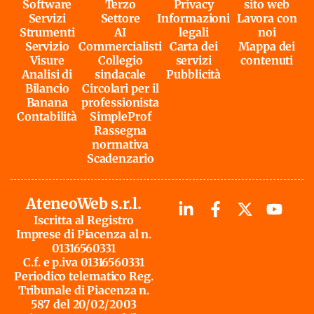
Software
Terzo
Privacy
sito web
Servizi
Settore
Informazioni
Lavora con
Strumenti
AI
legali
noi
Servizio
Commercialisti
Carta dei
Mappa dei
Visure
Collegio
servizi
contenuti
Analisi di
sindacale
Pubblicità
Bilancio
Circolari per il
Banana
professionista
Contabilità
SimpleProf
Rassegna
normativa
Scadenzario
AteneoWeb s.r.l.
Iscritta al Registro
Imprese di Piacenza al n.
01316560331
C.f. e p.iva 01316560331
Periodico telematico Reg.
Tribunale di Piacenza n.
587 del 20/02/2003