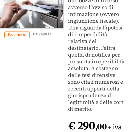
due bozze di ricorso
avverso l’avviso di
intimazione (ovvero
ingiunzione fiscale).
Una riguarda l’ipotesi
di irreperibilità
ID: 249032
Pacchetto
relativa del
destinatario, l'altra
quella di notifica per
presunta irreperibilità
assoluta. A sostegno
delle tesi difensive
sono citati numerosi e
recenti apporti della
giurisprudenza di
legittimità e delle corti
di merito.
€ 290
,00
+ iva