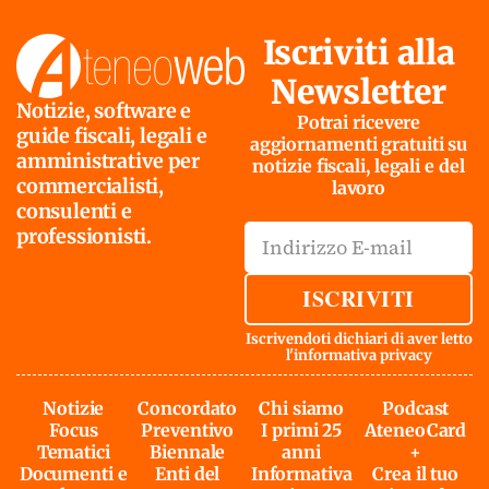
Iscriviti alla
Newsletter
Notizie, software e
Potrai ricevere
guide fiscali, legali e
aggiornamenti gratuiti su
amministrative per
notizie fiscali, legali e del
commercialisti,
lavoro
consulenti e
professionisti.
ISCRIVITI
Iscrivendoti dichiari di aver letto
l'
informativa privacy
Notizie
Concordato
Chi siamo
Podcast
Focus
Preventivo
I primi 25
AteneoCard
Tematici
Biennale
anni
+
Documenti e
Enti del
Informativa
Crea il tuo