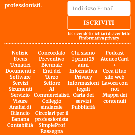
professionisti.
ISCRIVITI
Iscrivendoti dichiari di aver letto
l'
informativa privacy
Notizie
Concordato
Chi siamo
Podcast
Focus
Preventivo
I primi 25
AteneoCard
Tematici
Biennale
anni
+
Documenti e
Enti del
Informativa
Crea il tuo
Software
Terzo
Privacy
sito web
Servizi
Settore
Informazioni
Lavora con
Strumenti
AI
legali
noi
Servizio
Commercialisti
Carta dei
Mappa dei
Visure
Collegio
servizi
contenuti
Analisi di
sindacale
Pubblicità
Bilancio
Circolari per il
Banana
professionista
Contabilità
SimpleProf
Rassegna