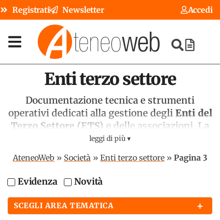
Registrati
Newsletter
Accedi
Enti terzo settore
Documentazione tecnica e strumenti
operativi dedicati alla gestione degli
Enti del
Terzo Settore (ETS)
e delle associazioni. La
sezione offre guide sulla riforma, software
leggi di più ▾
per la redazione del bilancio sociale e modelli
AteneoWeb
»
Società
»
Enti terzo settore
»
Pagina 3
per la gestione dei regimi fiscali agevolati,
supportando i professionisti
Evidenza
Novità
nell'applicazione della normativa del
RUNTS
e degli adempimenti tributari specifici per il
+
SCEGLI AREA TEMATICA
settore non profit
.