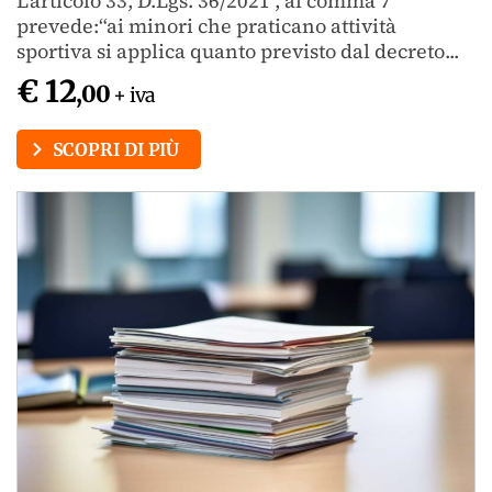
L'articolo 33, D.Lgs. 36/2021 , al comma 7
prevede:“ai minori che praticano attività
sportiva si applica quanto previsto dal decreto...
€ 12
,00
+ iva
SCOPRI DI PIÙ