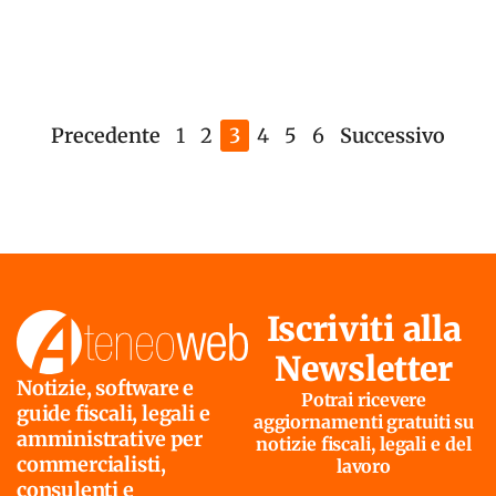
Precedente
1
2
3
4
5
6
Successivo
Iscriviti alla
Newsletter
Notizie, software e
Potrai ricevere
guide fiscali, legali e
aggiornamenti gratuiti su
amministrative per
notizie fiscali, legali e del
commercialisti,
lavoro
consulenti e