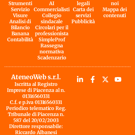
Strumenti
AI
legali
noi
Servizio
Commercialisti
Carta dei
Mappa dei
Visure
Collegio
servizi
contenuti
Analisi di
sindacale
Pubblicità
Bilancio
Circolari per il
Banana
professionista
Contabilità
SimpleProf
Rassegna
normativa
Scadenzario
AteneoWeb s.r.l.
Iscritta al Registro
Imprese di Piacenza al n.
01316560331
C.f. e p.iva 01316560331
Periodico telematico Reg.
Tribunale di Piacenza n.
587 del 20/02/2003
Direttore responsabile:
Riccardo Albanesi