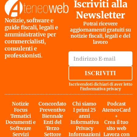
Iscriviti alla
Newsletter
Notizie, software e
Potrai ricevere
guide fiscali, legali e
aggiornamenti gratuiti su
amministrative per
notizie fiscali, legali e del
commercialisti,
lavoro
consulenti e
professionisti.
ISCRIVITI
Iscrivendoti dichiari di aver letto
l'
informativa privacy
Notizie
Concordato
Chi siamo
Podcast
Focus
Preventivo
I primi 25
AteneoCard
Tematici
Biennale
anni
+
Documenti e
Enti del
Informativa
Crea il tuo
Software
Terzo
Privacy
sito web
Servizi
Settore
Informazioni
Lavora con