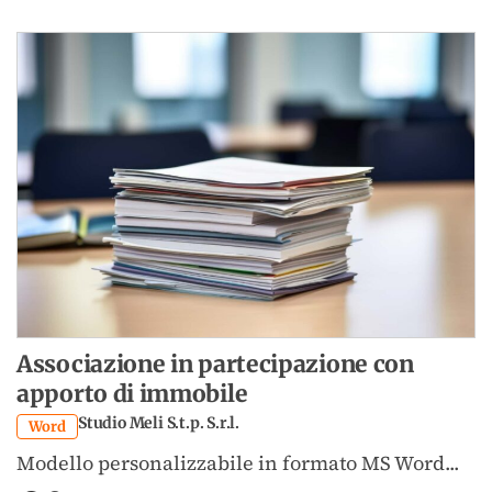
presenti tool specifici per la gestione della
contrattualistica di studio
e strumenti
operativi per l'adeguamento dei testi alle più
recenti novità normative.
Associazione in partecipazione con
apporto di immobile
Studio Meli S.t.p. S.r.l.
Word
Modello personalizzabile in formato MS Word...