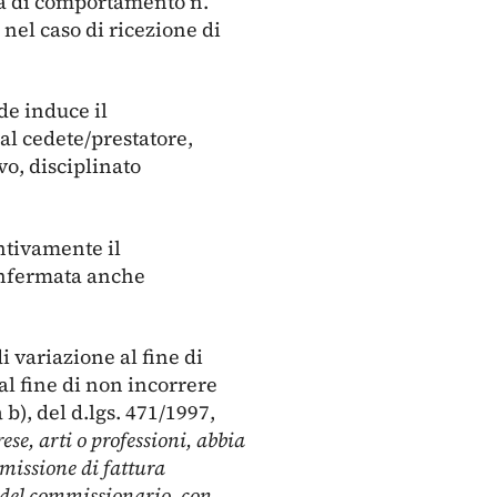
ma di comportamento n.
nel caso di ricezione di
de induce il
al cedete/prestatore,
vo, disciplinato
entivamente il
onfermata anche
 variazione al fine di
l fine di non incorrere
 b), del d.lgs. 471/1997,
ese, arti o professioni, abbia
emissione di fattura
 o del commissionario, con