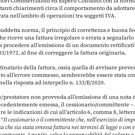
ttori Commercialisti ed Esperti Contabili con la nor
tanti chiarimenti circa il comportamento da adottare 
rata nell’ambito di operazioni tra soggetti IVA.
suddetta norma, il principio di correttezza e buona fe
e riceve una fattura irregolare o errata a segnalarlo 
a procedere all’emissione di un documento rettificati
633/1972, al fine di correggere la fattura originaria.
tinatario della fattura, ossia quella di avvisare prev
ito all’errore commesso, sembrerebbe essere stata c
nella risposta ad interpello n. 133/E/2020.
e/prestatore non provveda all’emissione di una nota di
recedentemente emessa, il cessionario/committente – a
e le indicazioni di cui all’articolo 6, comma 8, lettera
 “
Il cessionario o il committente che, nell'esercizio di impr
za che sia stata emessa fattura nei termini di legge o con 
o contraente, è punito, salva la responsabilità del cedente