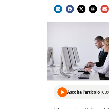
Ascolta l'articolo
|
00: