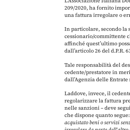
L’Associazione Italiana Do
209/2020, ha fornito impor
una fattura irregolare o er
In particolare, secondo la 
cessionario/committente ch
affinché quest’ultimo poss
dall’articolo 26 del d.P.R. 
Tale responsabilità del des
cedente/prestatore in mer
dall’Agenzia delle Entrate 
Laddove, invece, il cedent
regolarizzare la fattura p
nelle sanzioni – deve seguir
che dispone quanto segue:
acquistato beni o servizi sen
irregolare da parte dell'altr