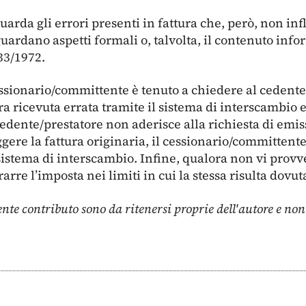
guarda gli errori presenti in fattura che, però, non i
iguardano aspetti formali o, talvolta, il contenuto info
633/1972.
essionario/committente è tenuto a chiedere al cedente
ura ricevuta errata tramite il sistema di interscambio
cedente/prestatore non aderisce alla richiesta di emis
ggere la fattura originaria, il cessionario/committent
 sistema di interscambio. Infine, qualora non vi provv
rre l’imposta nei limiti in cui la stessa risulta dovut
ente contributo sono da ritenersi proprie dell'autore e no