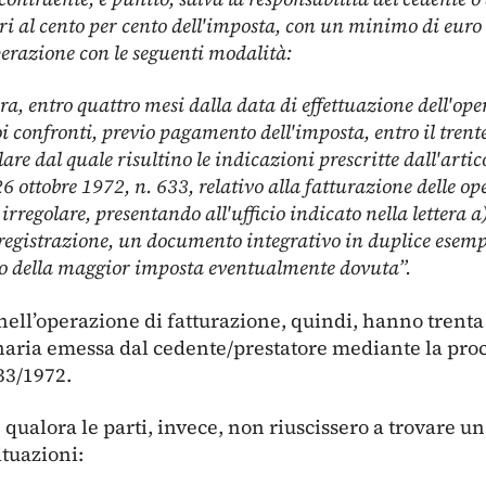
i al cento per cento dell'imposta, con un minimo di eur
perazione con le seguenti modalità:
ura, entro quattro mesi dalla data di effettuazione dell'o
oi confronti, previo pagamento dell'imposta, entro il tren
e dal quale risultino le indicazioni prescritte dall'artico
6 ottobre 1972, n. 633, relativo alla fatturazione delle op
irregolare, presentando all'ufficio indicato nella lettera a
a registrazione, un documento integrativo in duplice esemp
o della maggior imposta eventualmente dovuta”.
i nell’operazione di fatturazione, quindi, hanno trent
inaria emessa dal cedente/prestatore mediante la pro
633/1972.
 qualora le parti, invece, non riuscissero a trovare u
ituazioni: