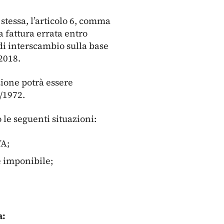
stessa, l’articolo 6, comma
a fattura errata entro
 di interscambio sulla base
2018.
zione potrà essere
3/1972.
 le seguenti situazioni:
VA;
e imponibile;
a: