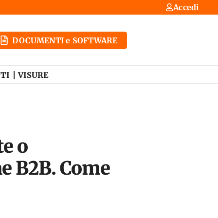
Accedi
DOCUMENTI e SOFTWARE
TI
VISURE
te o
one B2B. Come