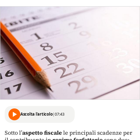
Ascolta l'articolo
|
07:43
Sotto l’
aspetto
fiscale
le principali scadenze per
il contribuente in
regime forfettario
sono due: