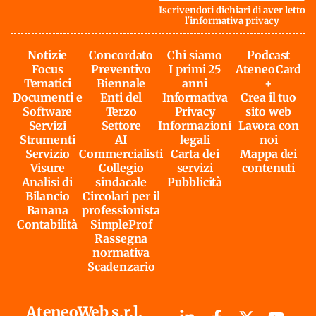
Iscrivendoti dichiari di aver letto
l'
informativa privacy
Notizie
Concordato
Chi siamo
Podcast
Focus
Preventivo
I primi 25
AteneoCard
Tematici
Biennale
anni
+
Documenti e
Enti del
Informativa
Crea il tuo
Software
Terzo
Privacy
sito web
Servizi
Settore
Informazioni
Lavora con
Strumenti
AI
legali
noi
Servizio
Commercialisti
Carta dei
Mappa dei
Visure
Collegio
servizi
contenuti
Analisi di
sindacale
Pubblicità
Bilancio
Circolari per il
Banana
professionista
Contabilità
SimpleProf
Rassegna
normativa
Scadenzario
AteneoWeb s.r.l.