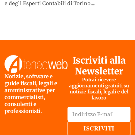
e degli Esperti Contabili di Torino....
Iscriviti alla
Newsletter
Notizie, software e
Potrai ricevere
guide fiscali, legali e
aggiornamenti gratuiti su
amministrative per
notizie fiscali, legali e del
commercialisti,
lavoro
consulenti e
professionisti.
ISCRIVITI