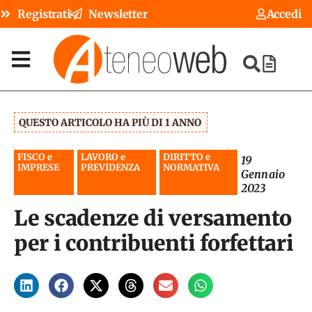
Registrati
Newsletter
Accedi
QUESTO ARTICOLO HA PIÙ DI 1 ANNO
FISCO e
LAVORO e
DIRITTO e
19
IMPRESE
PREVIDENZA
NORMATIVA
Gennaio
2023
Le scadenze di versamento
per i contribuenti forfettari