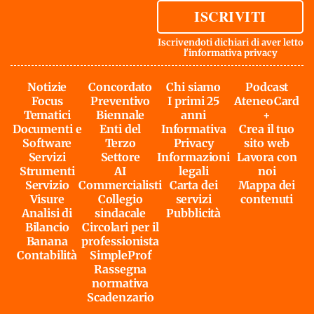
ISCRIVITI
Iscrivendoti dichiari di aver letto
l'
informativa privacy
Notizie
Concordato
Chi siamo
Podcast
Focus
Preventivo
I primi 25
AteneoCard
Tematici
Biennale
anni
+
Documenti e
Enti del
Informativa
Crea il tuo
Software
Terzo
Privacy
sito web
Servizi
Settore
Informazioni
Lavora con
Strumenti
AI
legali
noi
Servizio
Commercialisti
Carta dei
Mappa dei
Visure
Collegio
servizi
contenuti
Analisi di
sindacale
Pubblicità
Bilancio
Circolari per il
Banana
professionista
Contabilità
SimpleProf
Rassegna
normativa
Scadenzario