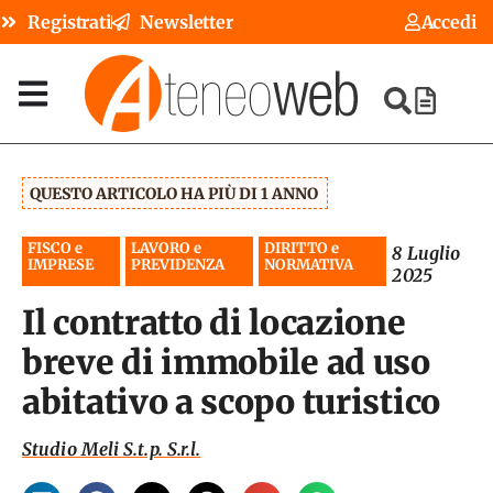
Registrati
Newsletter
Accedi
QUESTO ARTICOLO HA PIÙ DI 1 ANNO
FISCO e
LAVORO e
DIRITTO e
8 Luglio
IMPRESE
PREVIDENZA
NORMATIVA
2025
Il contratto di locazione
breve di immobile ad uso
abitativo a scopo turistico
Studio Meli S.t.p. S.r.l.