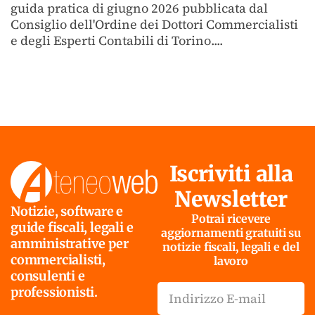
guida pratica di giugno 2026 pubblicata dal
Consiglio dell'Ordine dei Dottori Commercialisti
e degli Esperti Contabili di Torino....
Iscriviti alla
Newsletter
Notizie, software e
Potrai ricevere
guide fiscali, legali e
aggiornamenti gratuiti su
amministrative per
notizie fiscali, legali e del
commercialisti,
lavoro
consulenti e
professionisti.