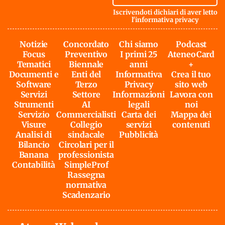
Iscrivendoti dichiari di aver letto
l'
informativa privacy
Notizie
Concordato
Chi siamo
Podcast
Focus
Preventivo
I primi 25
AteneoCard
Tematici
Biennale
anni
+
Documenti e
Enti del
Informativa
Crea il tuo
Software
Terzo
Privacy
sito web
Servizi
Settore
Informazioni
Lavora con
Strumenti
AI
legali
noi
Servizio
Commercialisti
Carta dei
Mappa dei
Visure
Collegio
servizi
contenuti
Analisi di
sindacale
Pubblicità
Bilancio
Circolari per il
Banana
professionista
Contabilità
SimpleProf
Rassegna
normativa
Scadenzario