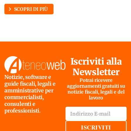
SCOPRI DI PIÙ
Iscriviti alla
Newsletter
Notizie, software e
Potrai ricevere
guide fiscali, legali e
aggiornamenti gratuiti su
amministrative per
notizie fiscali, legali e del
commercialisti,
lavoro
consulenti e
professionisti.
ISCRIVITI