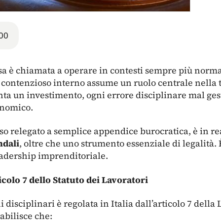
00
sa è chiamata a operare in contesti sempre più normat
el contenzioso interno assume un ruolo centrale nella 
a un investimento, ogni errore disciplinare mal gest
onomico.
sso relegato a semplice appendice burocratica, è in r
ndali
, oltre che uno strumento essenziale di legalità. 
leadership imprenditoriale.
icolo 7 dello Statuto dei Lavoratori
 disciplinari è regolata in Italia dall’articolo 7 dell
abilisce che: