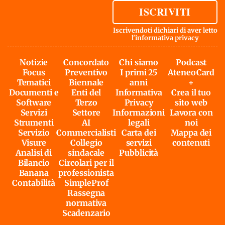
ISCRIVITI
Iscrivendoti dichiari di aver letto
l'
informativa privacy
Notizie
Concordato
Chi siamo
Podcast
Focus
Preventivo
I primi 25
AteneoCard
Tematici
Biennale
anni
+
Documenti e
Enti del
Informativa
Crea il tuo
Software
Terzo
Privacy
sito web
Servizi
Settore
Informazioni
Lavora con
Strumenti
AI
legali
noi
Servizio
Commercialisti
Carta dei
Mappa dei
Visure
Collegio
servizi
contenuti
Analisi di
sindacale
Pubblicità
Bilancio
Circolari per il
Banana
professionista
Contabilità
SimpleProf
Rassegna
normativa
Scadenzario