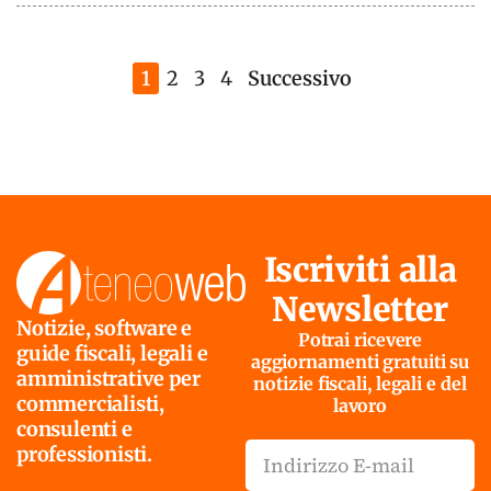
1
2
3
4
Successivo
Iscriviti alla
Newsletter
Notizie, software e
Potrai ricevere
guide fiscali, legali e
aggiornamenti gratuiti su
amministrative per
notizie fiscali, legali e del
commercialisti,
lavoro
consulenti e
professionisti.