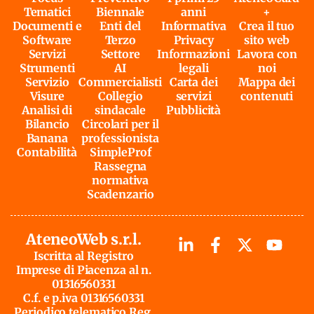
Tematici
Biennale
anni
+
Documenti e
Enti del
Informativa
Crea il tuo
Software
Terzo
Privacy
sito web
Servizi
Settore
Informazioni
Lavora con
Strumenti
AI
legali
noi
Servizio
Commercialisti
Carta dei
Mappa dei
Visure
Collegio
servizi
contenuti
Analisi di
sindacale
Pubblicità
Bilancio
Circolari per il
Banana
professionista
Contabilità
SimpleProf
Rassegna
normativa
Scadenzario
AteneoWeb s.r.l.
Iscritta al Registro
Imprese di Piacenza al n.
01316560331
C.f. e p.iva 01316560331
Periodico telematico Reg.