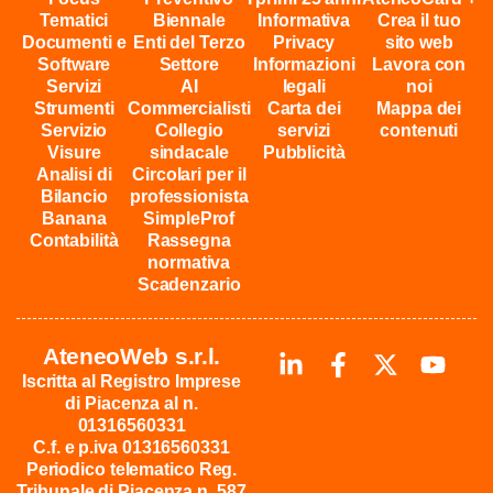
Tematici
Biennale
Informativa
Crea il tuo
Documenti e
Enti del Terzo
Privacy
sito web
Software
Settore
Informazioni
Lavora con
Servizi
AI
legali
noi
Strumenti
Commercialisti
Carta dei
Mappa dei
Servizio
Collegio
servizi
contenuti
Visure
sindacale
Pubblicità
Analisi di
Circolari per il
Bilancio
professionista
Banana
SimpleProf
Contabilità
Rassegna
normativa
Scadenzario
AteneoWeb s.r.l.
Iscritta al Registro Imprese
di Piacenza al n.
01316560331
C.f. e p.iva 01316560331
Periodico telematico Reg.
Tribunale di Piacenza n. 587