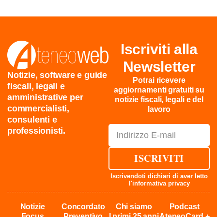
Iscriviti alla
Newsletter
Notizie, software e guide
Potrai ricevere
fiscali, legali e
aggiornamenti gratuiti su
amministrative per
notizie fiscali, legali e del
commercialisti,
lavoro
consulenti e
professionisti.
ISCRIVITI
Iscrivendoti dichiari di aver letto
l'
informativa privacy
Notizie
Concordato
Chi siamo
Podcast
Focus
Preventivo
I primi 25 anni
AteneoCard +