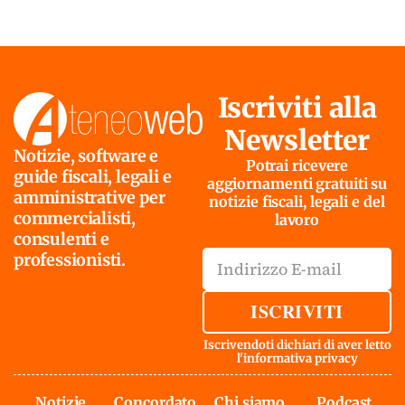
Iscriviti alla
Newsletter
Notizie, software e
Potrai ricevere
guide fiscali, legali e
aggiornamenti gratuiti su
amministrative per
notizie fiscali, legali e del
commercialisti,
lavoro
consulenti e
professionisti.
ISCRIVITI
Iscrivendoti dichiari di aver letto
l'
informativa privacy
Notizie
Concordato
Chi siamo
Podcast