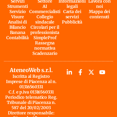
Servizi
Settore
Informazioni
Lavora con
Strumenti
AI
legali
noi
Servizio
Commercialisti
Carta dei
Mappa dei
Visure
Collegio
servizi
contenuti
Analisi di
sindacale
Pubblicità
Bilancio
Circolari per il
Banana
professionista
Contabilità
SimpleProf
Rassegna
normativa
Scadenzario
AteneoWeb s.r.l.
Iscritta al Registro
Imprese di Piacenza al n.
01316560331
C.f. e p.iva 01316560331
Periodico telematico Reg.
Tribunale di Piacenza n.
587 del 20/02/2003
Direttore responsabile: