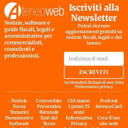
Iscriviti alla
Newsletter
Notizie, software e
Potrai ricevere
guide fiscali, legali e
aggiornamenti gratuiti su
amministrative per
notizie fiscali, legali e del
commercialisti,
lavoro
consulenti e
professionisti.
ISCRIVITI
Iscrivendoti dichiari di aver letto
l'
informativa privacy
Notizie
Concordato
Chi siamo
Podcast
Focus
Preventivo
I primi 25
AteneoCard
Tematici
Biennale
anni
+
Documenti e
Enti del
Informativa
Crea il tuo
Software
Terzo
Privacy
sito web