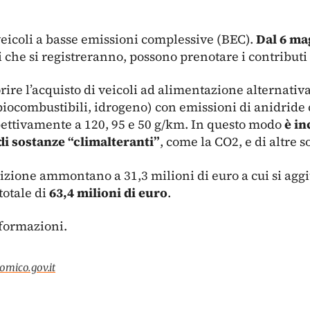
i veicoli a basse emissioni complessive (BEC).
Dal 6 ma
li che si registreranno, possono prenotare i contributi 
ire l’acquisto di veicoli ad alimentazione alternativa (
ocombustibili, idrogeno) con emissioni di anidride 
spettivamente a 120, 95 e 50 g/km. In questo modo
è in
di sostanze “climalteranti”
, come la CO2, e di altre 
osizione ammontano a 31,3 milioni di euro a cui si ag
totale di
63,4 milioni di euro
.
formazioni.
mico.gov.it