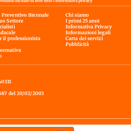
vendoti dichiari di aver letto l'
informativa privacy
 Preventivo Biennale
Chi siamo
rzo Settore
I primi 25 anni
ialisti
Informativa Privacy
ndacale
Informazioni legali
r il professionista
Carta dei servizi
Pubblicità
ormativa
o
60331
 587 del 20/02/2003