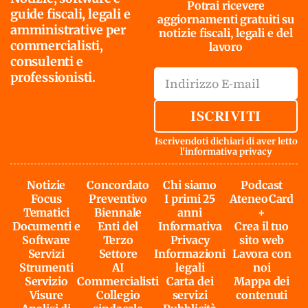
Potrai ricevere
guide fiscali, legali e
aggiornamenti gratuiti su
amministrative per
notizie fiscali, legali e del
commercialisti,
lavoro
consulenti e
professionisti.
ISCRIVITI
Iscrivendoti dichiari di aver letto
l'
informativa privacy
Notizie
Concordato
Chi siamo
Podcast
Focus
Preventivo
I primi 25
AteneoCard
Tematici
Biennale
anni
+
Documenti e
Enti del
Informativa
Crea il tuo
Software
Terzo
Privacy
sito web
Servizi
Settore
Informazioni
Lavora con
Strumenti
AI
legali
noi
Servizio
Commercialisti
Carta dei
Mappa dei
Visure
Collegio
servizi
contenuti