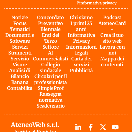
l'
informativa privacy
Notizie
Concordato
Chi siamo
Podcast
Focus
Preventivo
I primi 25
AteneoCard
Tematici
Biennale
anni
+
Documenti e
Enti del
Informativa
Crea il tuo
Software
Terzo
Privacy
sito web
Servizi
Settore
Informazioni
Lavora con
Strumenti
AI
legali
noi
Servizio
Commercialisti
Carta dei
Mappa dei
Visure
Collegio
servizi
contenuti
Analisi di
sindacale
Pubblicità
Bilancio
Circolari per il
Banana
professionista
Contabilità
SimpleProf
Rassegna
normativa
Scadenzario
AteneoWeb s.r.l.
Iscritta al Registro