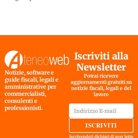
Iscriviti alla
Newsletter
Notizie, software e
Potrai ricevere
guide fiscali, legali e
aggiornamenti gratuiti su
amministrative per
notizie fiscali, legali e del
commercialisti,
lavoro
consulenti e
professionisti.
ISCRIVITI
Iscrivendoti dichiari di aver letto