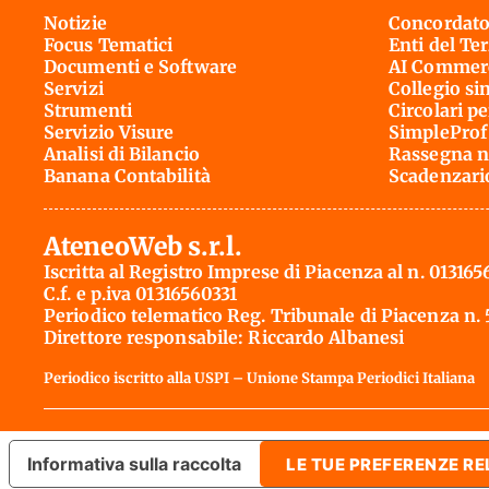
Notizie
Concordato
Focus Tematici
Enti del Te
Documenti e Software
AI Commerc
Servizi
Collegio si
Strumenti
Circolari pe
Servizio Visure
SimpleProf
Analisi di Bilancio
Rassegna n
Banana Contabilità
Scadenzari
AteneoWeb s.r.l.
Iscritta al Registro Imprese di Piacenza al n. 013165
C.f. e p.iva 01316560331
Periodico telematico Reg. Tribunale di Piacenza n.
Direttore responsabile: Riccardo Albanesi
Periodico iscritto alla USPI – Unione Stampa Periodici Italiana
Informativa sulla raccolta
LE TUE PREFERENZE RE