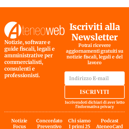
Iscriviti alla
Newsletter
Notizie, software e
Potrai ricevere
guide fiscali, legali e
aggiornamenti gratuiti su
amministrative per
notizie fiscali, legali e del
commercialisti,
lavoro
consulenti e
professionisti.
ISCRIVITI
Iscrivendoti dichiari di aver letto
l'
informativa privacy
Notizie
Concordato
Chi siamo
Podcast
Focus
Preventivo
I primi 25
AteneoCard