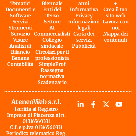
Tematici
Biennale
anni
+
Documenti e
Enti del
Informativa
Crea il tuo
Software
Terzo
Privacy
sito web
Servizi
Settore
Informazioni
Lavora con
Strumenti
AI
legali
noi
Servizio
Commercialisti
Carta dei
Mappa dei
Visure
Collegio
servizi
contenuti
Analisi di
sindacale
Pubblicità
Bilancio
Circolari per il
Banana
professionista
Contabilità
SimpleProf
Rassegna
normativa
Scadenzario
AteneoWeb s.r.l.
Iscritta al Registro
Imprese di Piacenza al n.
01316560331
C.f. e p.iva 01316560331
Periodico telematico Reg.