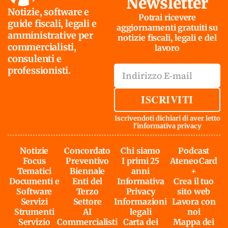
Newsletter
Notizie, software e
Potrai ricevere
guide fiscali, legali e
aggiornamenti gratuiti su
amministrative per
notizie fiscali, legali e del
commercialisti,
lavoro
consulenti e
professionisti.
ISCRIVITI
Iscrivendoti dichiari di aver letto
l'
informativa privacy
Notizie
Concordato
Chi siamo
Podcast
Focus
Preventivo
I primi 25
AteneoCard
Tematici
Biennale
anni
+
Documenti e
Enti del
Informativa
Crea il tuo
Software
Terzo
Privacy
sito web
Servizi
Settore
Informazioni
Lavora con
Strumenti
AI
legali
noi
Servizio
Commercialisti
Carta dei
Mappa dei