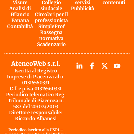
Visure
Collegio
servizi
contenuti
Analisi di
sindacale
Pubblicità
Bilancio
Circolari per il
Banana
professionista
Contabilità
SimpleProf
Rassegna
normativa
Scadenzario
AteneoWeb s.r.l.
Iscritta al Registro
Imprese di Piacenza al n.
01316560331
C.f. e p.iva 01316560331
Periodico telematico Reg.
Tribunale di Piacenza n.
587 del 20/02/2003
Direttore responsabile:
Riccardo Albanesi
Periodico iscritto alla USPI –