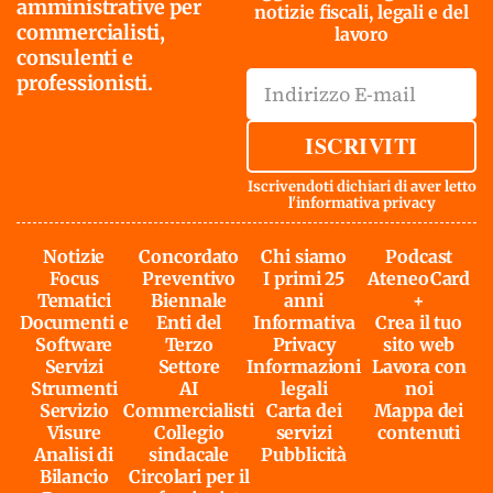
amministrative per
notizie fiscali, legali e del
commercialisti,
lavoro
consulenti e
professionisti.
ISCRIVITI
Iscrivendoti dichiari di aver letto
l'
informativa privacy
Notizie
Concordato
Chi siamo
Podcast
Focus
Preventivo
I primi 25
AteneoCard
Tematici
Biennale
anni
+
Documenti e
Enti del
Informativa
Crea il tuo
Software
Terzo
Privacy
sito web
Servizi
Settore
Informazioni
Lavora con
Strumenti
AI
legali
noi
Servizio
Commercialisti
Carta dei
Mappa dei
Visure
Collegio
servizi
contenuti
Analisi di
sindacale
Pubblicità
Bilancio
Circolari per il