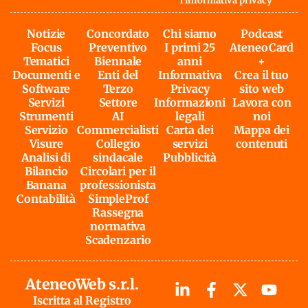
l'
informativa privacy
Notizie
Concordato
Chi siamo
Podcast
Focus
Preventivo
I primi 25
AteneoCard
Tematici
Biennale
anni
+
Documenti e
Enti del
Informativa
Crea il tuo
Software
Terzo
Privacy
sito web
Servizi
Settore
Informazioni
Lavora con
Strumenti
AI
legali
noi
Servizio
Commercialisti
Carta dei
Mappa dei
Visure
Collegio
servizi
contenuti
Analisi di
sindacale
Pubblicità
Bilancio
Circolari per il
Banana
professionista
Contabilità
SimpleProf
Rassegna
normativa
Scadenzario
AteneoWeb s.r.l.
Iscritta al Registro