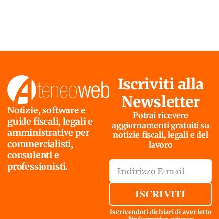
Iscriviti alla
Newsletter
Notizie, software e
Potrai ricevere
guide fiscali, legali e
aggiornamenti gratuiti su
amministrative per
notizie fiscali, legali e del
commercialisti,
lavoro
consulenti e
professionisti.
ISCRIVITI
Iscrivendoti dichiari di aver letto