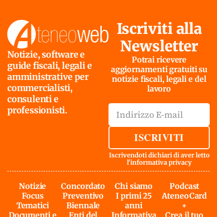
Iscriviti alla
Newsletter
Notizie, software e
Potrai ricevere
guide fiscali, legali e
aggiornamenti gratuiti su
amministrative per
notizie fiscali, legali e del
commercialisti,
lavoro
consulenti e
professionisti.
ISCRIVITI
Iscrivendoti dichiari di aver letto
l'
informativa privacy
Notizie
Concordato
Chi siamo
Podcast
Focus
Preventivo
I primi 25
AteneoCard
Tematici
Biennale
anni
+
Documenti e
Enti del
Informativa
Crea il tuo