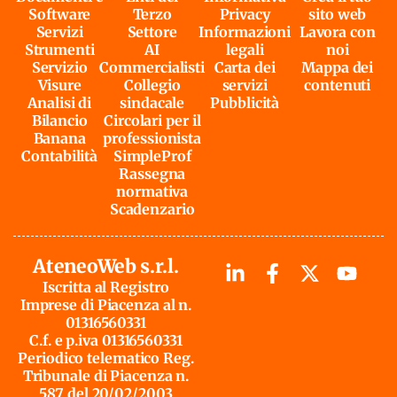
Software
Terzo
Privacy
sito web
Servizi
Settore
Informazioni
Lavora con
Strumenti
AI
legali
noi
Servizio
Commercialisti
Carta dei
Mappa dei
Visure
Collegio
servizi
contenuti
Analisi di
sindacale
Pubblicità
Bilancio
Circolari per il
Banana
professionista
Contabilità
SimpleProf
Rassegna
normativa
Scadenzario
AteneoWeb s.r.l.
Iscritta al Registro
Imprese di Piacenza al n.
01316560331
C.f. e p.iva 01316560331
Periodico telematico Reg.
Tribunale di Piacenza n.
587 del 20/02/2003