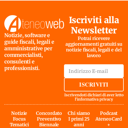
Iscriviti alla
Newsletter
Notizie, software e
Potrai ricevere
guide fiscali, legali e
aggiornamenti gratuiti su
amministrative per
notizie fiscali, legali e del
commercialisti,
lavoro
consulenti e
professionisti.
ISCRIVITI
Iscrivendoti dichiari di aver letto
l'
informativa privacy
Notizie
Concordato
Chi siamo
Podcast
Focus
Preventivo
I primi 25
AteneoCard
Tematici
Biennale
anni
+