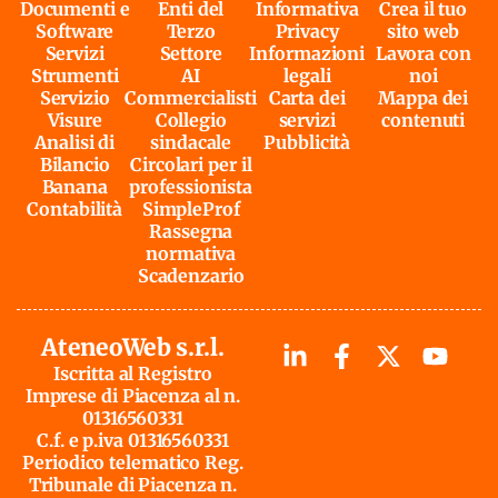
Documenti e
Enti del
Informativa
Crea il tuo
Software
Terzo
Privacy
sito web
Servizi
Settore
Informazioni
Lavora con
Strumenti
AI
legali
noi
Servizio
Commercialisti
Carta dei
Mappa dei
Visure
Collegio
servizi
contenuti
Analisi di
sindacale
Pubblicità
Bilancio
Circolari per il
Banana
professionista
Contabilità
SimpleProf
Rassegna
normativa
Scadenzario
AteneoWeb s.r.l.
Iscritta al Registro
Imprese di Piacenza al n.
01316560331
C.f. e p.iva 01316560331
Periodico telematico Reg.
Tribunale di Piacenza n.