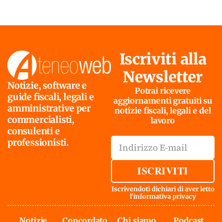
Iscriviti alla
Newsletter
Notizie, software e
Potrai ricevere
guide fiscali, legali e
aggiornamenti gratuiti su
amministrative per
notizie fiscali, legali e del
commercialisti,
lavoro
consulenti e
professionisti.
ISCRIVITI
Iscrivendoti dichiari di aver letto
l'
informativa privacy
Notizie
Concordato
Chi siamo
Podcast