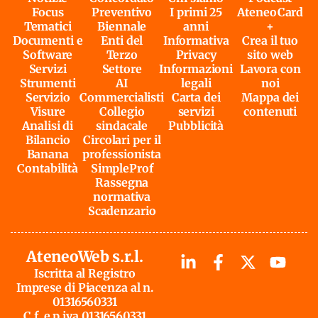
Focus
Preventivo
I primi 25
AteneoCard
Tematici
Biennale
anni
+
Documenti e
Enti del
Informativa
Crea il tuo
Software
Terzo
Privacy
sito web
Servizi
Settore
Informazioni
Lavora con
Strumenti
AI
legali
noi
Servizio
Commercialisti
Carta dei
Mappa dei
Visure
Collegio
servizi
contenuti
Analisi di
sindacale
Pubblicità
Bilancio
Circolari per il
Banana
professionista
Contabilità
SimpleProf
Rassegna
normativa
Scadenzario
AteneoWeb s.r.l.
Iscritta al Registro
Imprese di Piacenza al n.
01316560331
C.f. e p.iva 01316560331