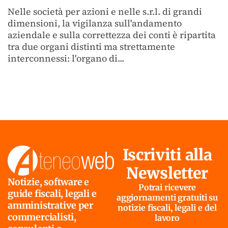
Nelle società per azioni e nelle s.r.l. di grandi
dimensioni, la vigilanza sull'andamento
aziendale e sulla correttezza dei conti è ripartita
tra due organi distinti ma strettamente
interconnessi: l'organo di...
Iscriviti alla
Newsletter
Notizie, software e
Potrai ricevere
guide fiscali, legali e
aggiornamenti gratuiti su
amministrative per
notizie fiscali, legali e del
commercialisti,
lavoro