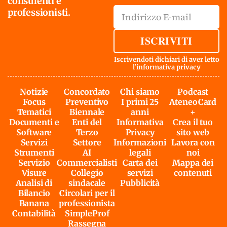
consulenti e
professionisti.
ISCRIVITI
Iscrivendoti dichiari di aver letto
l'
informativa privacy
Notizie
Concordato
Chi siamo
Podcast
Focus
Preventivo
I primi 25
AteneoCard
Tematici
Biennale
anni
+
Documenti e
Enti del
Informativa
Crea il tuo
Software
Terzo
Privacy
sito web
Servizi
Settore
Informazioni
Lavora con
Strumenti
AI
legali
noi
Servizio
Commercialisti
Carta dei
Mappa dei
Visure
Collegio
servizi
contenuti
Analisi di
sindacale
Pubblicità
Bilancio
Circolari per il
Banana
professionista
Contabilità
SimpleProf
Rassegna