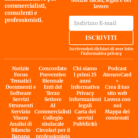
commercialisti,
lavoro
consulenti e
professionisti.
ISCRIVITI
Iscrivendoti dichiari di aver letto
l'
informativa privacy
Notizie
Concordato
Chi siamo
Podcast
Focus
Preventivo
I primi 25
AteneoCard
Tematici
Biennale
anni
+
Documenti e
Enti del
Informativa
Crea il tuo
Software
Terzo
Privacy
sito web
Servizi
Settore
Informazioni
Lavora con
Strumenti
AI
legali
noi
Servizio
Commercialisti
Carta dei
Mappa dei
Visure
Collegio
servizi
contenuti
Analisi di
sindacale
Pubblicità
Bilancio
Circolari per il
Banana
professionista