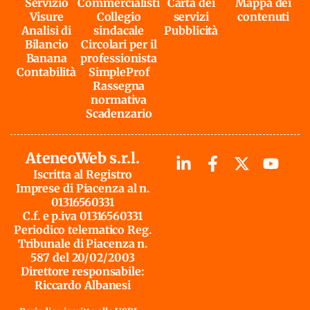
Servizio
Commercialisti
Carta dei
Mappa dei
Visure
Collegio
servizi
contenuti
Analisi di
sindacale
Pubblicità
Bilancio
Circolari per il
Banana
professionista
Contabilità
SimpleProf
Rassegna
normativa
Scadenzario
AteneoWeb s.r.l.
Iscritta al Registro
Imprese di Piacenza al n.
01316560331
C.f. e p.iva 01316560331
Periodico telematico Reg.
Tribunale di Piacenza n.
587 del 20/02/2003
Direttore responsabile:
Riccardo Albanesi