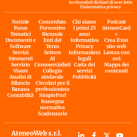
Iscrivendoti dichiari di aver letto
l'
informativa privacy
Notizie
Concordato
Chi siamo
Podcast
Focus
Preventivo
I primi 25
AteneoCard
Tematici
Biennale
anni
+
Documenti e
Enti del
Informativa
Crea il tuo
Software
Terzo
Privacy
sito web
Servizi
Settore
Informazioni
Lavora con
Strumenti
AI
legali
noi
Servizio
Commercialisti
Carta dei
Mappa dei
Visure
Collegio
servizi
contenuti
Analisi di
sindacale
Pubblicità
Bilancio
Circolari per il
Banana
professionista
Contabilità
SimpleProf
Rassegna
normativa
Scadenzario
AteneoWeb s.r.l.