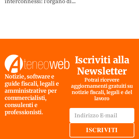
interconnessi: l'organo di...
Iscriviti alla
Newsletter
Notizie, software e
Potrai ricevere
guide fiscali, legali e
aggiornamenti gratuiti su
amministrative per
notizie fiscali, legali e del
commercialisti,
lavoro
consulenti e
professionisti.
ISCRIVITI