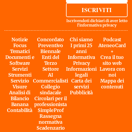
ISCRIVITI
Iscrivendoti dichiari di aver letto
l'
informativa privacy
Notizie
Concordato
Chi siamo
Podcast
Focus
Preventivo
I primi 25
AteneoCard
Tematici
Biennale
anni
+
Documenti e
Enti del
Informativa
Crea il tuo
Software
Terzo
Privacy
sito web
Servizi
Settore
Informazioni
Lavora con
Strumenti
AI
legali
noi
Servizio
Commercialisti
Carta dei
Mappa dei
Visure
Collegio
servizi
contenuti
Analisi di
sindacale
Pubblicità
Bilancio
Circolari per il
Banana
professionista
Contabilità
SimpleProf
Rassegna
normativa
Scadenzario