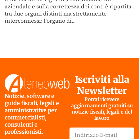
aziendale e sulla correttezza dei conti è ripartita
tra due organi distinti ma strettamente
interconnessi: l'organo di...
Iscriviti alla
Newsletter
Notizie, software e
Potrai ricevere
guide fiscali, legali e
aggiornamenti gratuiti su
amministrative per
notizie fiscali, legali e del
commercialisti,
lavoro
consulenti e
professionisti.