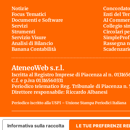
Notizie
Concordato
Focus Tematici
Enti del Te
Documenti e Software
AI Commerc
Servizi
Collegio si
Strumenti
Circolari pe
Servizio Visure
SimpleProf
Analisi di Bilancio
Rassegna n
Banana Contabilità
Scadenzari
AteneoWeb s.r.l.
Iscritta al Registro Imprese di Piacenza al n. 013165
C.f. e p.iva 01316560331
Periodico telematico Reg. Tribunale di Piacenza n.
Direttore responsabile: Riccardo Albanesi
Periodico iscritto alla USPI – Unione Stampa Periodici Italiana
Informativa sulla raccolta
LE TUE PREFERENZE RE