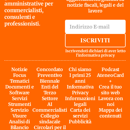
amministrative per
notizie fiscali, legali e del
commercialisti,
lavoro
consulenti e
professionisti.
ISCRIVITI
Iscrivendoti dichiari di aver letto
l'
informativa privacy
Notizie
Concordato
Chi siamo
Podcast
Focus
Preventivo
I primi 25
AteneoCard
Tematici
Biennale
anni
+
Documenti e
Enti del
Informativa
Crea il tuo
Software
Terzo
Privacy
sito web
Servizi
Settore
Informazioni
Lavora con
Strumenti
AI
legali
noi
Servizio
Commercialisti
Carta dei
Mappa dei
Visure
Collegio
servizi
contenuti
Analisi di
sindacale
Pubblicità
Bilancio
Circolari per il